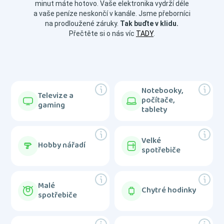
minut máte hotovo. Vaše elektronika vydrží déle
a vaše peníze neskončí v kanále. Jsme přeborníci
na prodloužené záruky.
Tak buďte v klidu.
Přečtěte si o nás víc
TADY
.
Notebooky,
Televize a
počítače,
gaming
tablety
Velké
Hobby nářadí
spotřebiče
Malé
Chytré hodinky
spotřebiče